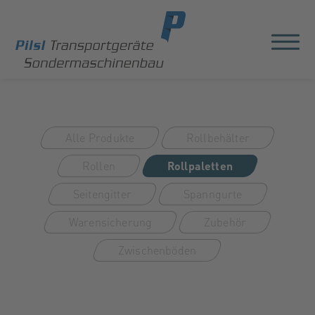
Alle Produkte
Rollbehälter
Rollen
Rollpaletten
Seitengitter
Spanngurte
Warensicherung
Zubehör
Zwischenböden