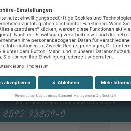
In verschiedenen Größen
lieferbar.
SIE HABEN INTERESSE?
Wir beraten Sie gerne und natürlich kostenlos!
 8592 93809-0