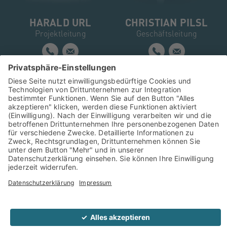
HARALD URL
CHRISTIAN PILSL
Projektleitung
Geschäftsleitung
MARTIN
KASBERGER
Projektleitung