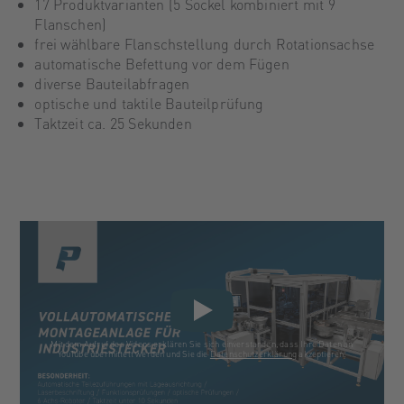
17 Produktvarianten (5 Sockel kombiniert mit 9
Flanschen)
frei wählbare Flanschstellung durch Rotationsachse
automatische Befettung vor dem Fügen
diverse Bauteilabfragen
optische und taktile Bauteilprüfung
Taktzeit ca. 25 Sekunden
Mit dem Aufruf des Videos erklären Sie sich einverstanden, dass Ihre Daten an
YouTube übermittelt werden und Sie die
Datenschutzerklärung
akzeptieren.