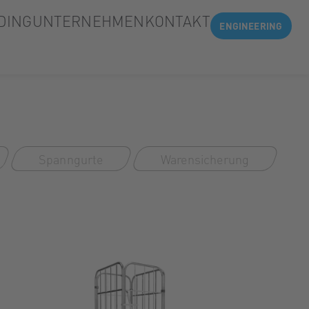
DING
UNTERNEHMEN
KONTAKT
ENGINEERING
Spanngurte
Warensicherung